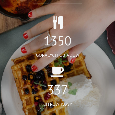
1350
GORĄCYCH OBIADÓW
337
LITRÓW KAWY